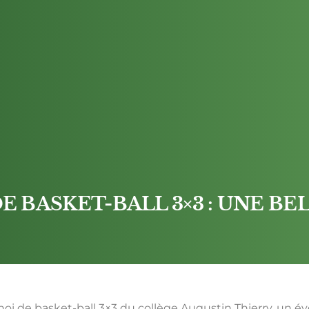
 BASKET-BALL 3×3 : UNE BEL
tournoi de basket-ball 3×3 du collège Augustin Thierry, 