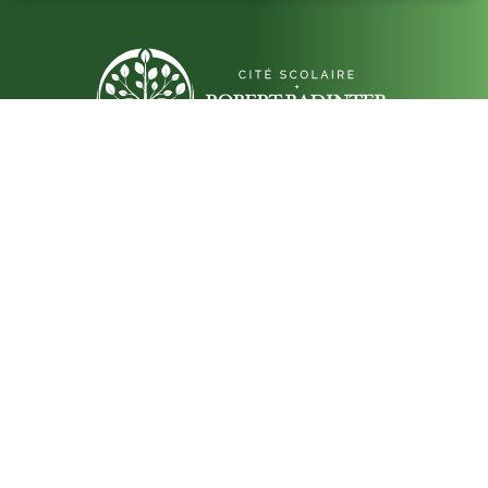
Établissement public Robert Badinter, de la 6e à
la terminale, au service de la réussite des élèves.
Contact
13, avenue de Châteaudun
41018 BLOIS Cédex
Téléphone : 02 54 56 29 00
ACCÈS & INFOS