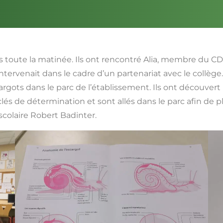
s toute la matinée. Ils ont rencontré Alia, membre du 
tervenait dans le cadre d’un partenariat avec le collège. 
argots dans le parc de l’établissement. Ils ont découver
clés de détermination et sont allés dans le parc afin de
scolaire Robert Badinter.