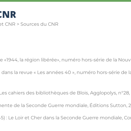
 CNR
LA CITÉ SCOLAIRE
COLLÈGE AUGUSTIN THIERRY
es et CNR > Sources du CNR
revue «1944, la région libérée», numéro hors-série de la N
 » dans la revue « Les années 40 », numéro hors-série de 
e, Les cahiers des bibliothèques de Blois, Agglopolys, n°
mente de la Seconde Guerre mondiale, Éditions Sutton, 2
5) : Le Loir et Cher dans la Seconde Guerre mondiale, 