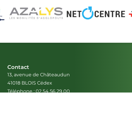
Contact
13, avenue de Châteaudun
41018 BLOIS Cédex
Téléphone : 02 54 56 29 00
ACCÈS & INFOS