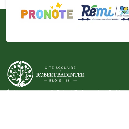
Établissement public Robert Badinter, de la 6e à la
terminale, au service de la réussite des élèves.