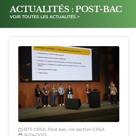
ACTUALITÉS : POST-BAC
VOIR TOUTES LES ACTUALITÉS >
BTS CRSA
,
Post-bac
,
vie section CRSA
16/04/2025