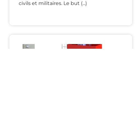
civils et militaires. Le but (...)
BTS CRSA
,
Post-bac
,
Projet de 2ème année -
BTS CRSA