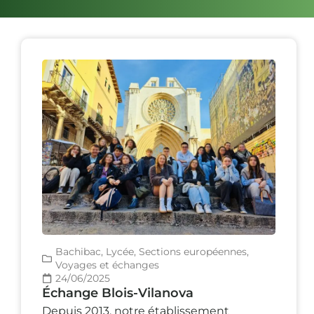
Bachibac
,
Lycée
,
Sections européennes
,
Voyages et échanges
24/06/2025
Échange Blois-Vilanova
Depuis 2013, notre établissement