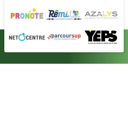
Établissement public Robert Badinter, de la 6e à
la terminale, au service de la réussite des élèves.